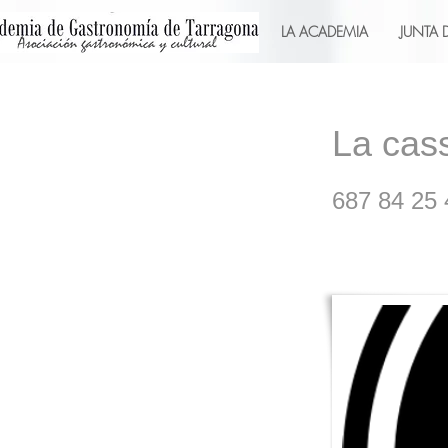
LA ACADEMIA
JUNTA 
La cass
687 84 25 